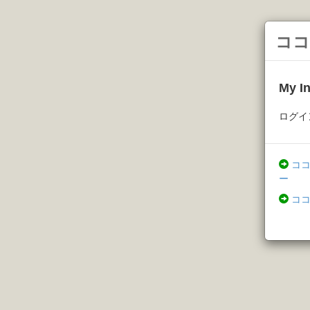
ココ
My 
ログイ
コ
ー
コ