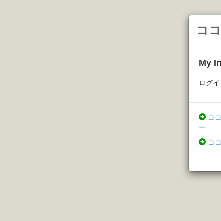
ココ
My 
ログイ
コ
ー
コ