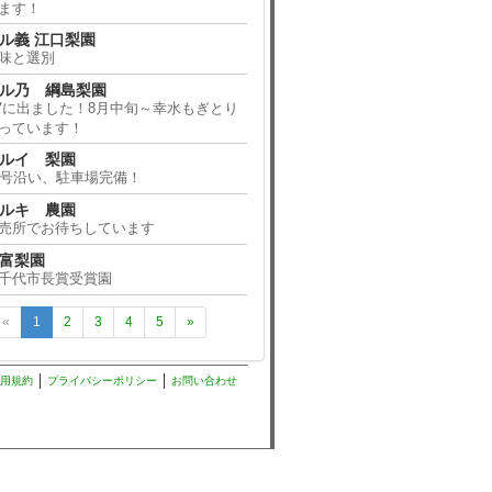
ます！
ル義 江口梨園
味と選別
ル乃 綱島梨園
Vに出ました！8月中旬～幸水もぎとり
っています！
ルイ 梨園
6号沿い、駐車場完備！
ルキ 農園
売所でお待ちしています
富梨園
千代市長賞受賞園
«
1
2
3
4
5
»
用規約
プライバシーポリシー
お問い合わせ