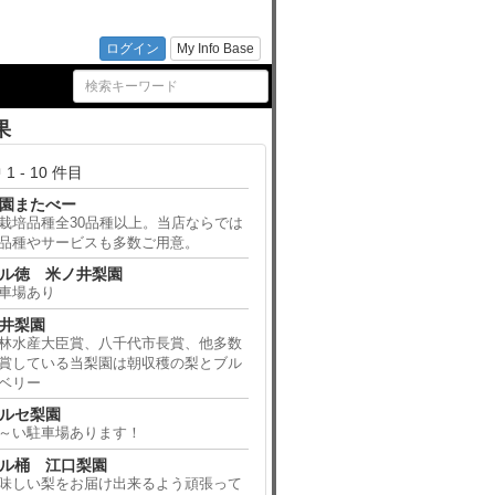
ログイン
My Info Base
果
 1 - 10 件目
園またべー
栽培品種全30品種以上。当店ならでは
品種やサービスも多数ご用意。
ル徳 米ノ井梨園
車場あり
井梨園
林水産大臣賞、八千代市長賞、他多数
賞している当梨園は朝収穫の梨とブル
ベリー
ルセ梨園
～い駐車場あります！
ル桶 江口梨園
味しい梨をお届け出来るよう頑張って