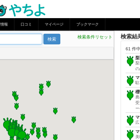
よ
新情報
口コミ
マイページ
ブックマーク
検索結
検索条件リセット
検索
61 件中
梨
梨
の
マ
駐
櫻
農
受
ー
マ
広
マ
美