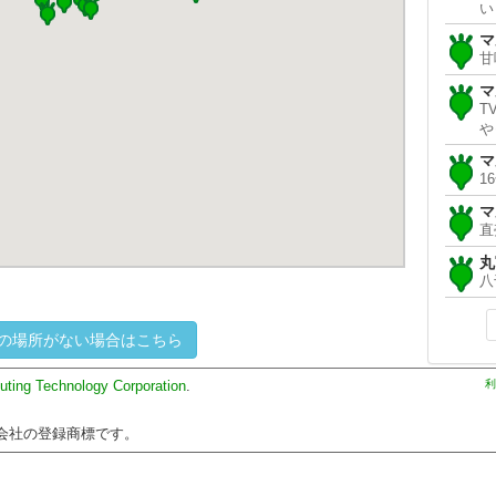
い
マ
甘
マ
T
や
マ
1
マ
直
丸
八
の場所がない場合はこちら
uting Technology Corporation
.
利
会社の登録商標です。