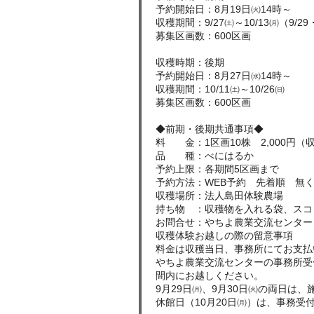
予約開始日：8月19日㈫14時～
収穫期間：9/27㈯～10/13㈪（9/29
募集区画数：600区画
収穫時期：後期
予約開始日：8月27日㈬14時～
収穫期間：10/11㈯～10/26㈰
募集区画数：600区画
◆前期・後期共通事項◆
料 金：1区画10株 2,000円
品 種：べにはるか
予約上限：各期間5区画まで
予約方法：WEB予約 先着順 無
収穫場所：法人島田体験農場
持ち物 ：収穫物を入れる袋、スコ
お問合せ：やちよ農業交流センター ☎0
収穫体験お越しの際の留意事項
料金は収穫当日、事務所にてお支払
やちよ農業交流センターの事務所受
間内にお越しください。
9月29日㈪、9月30日㈫の両日は
休館日（10月20日㈪）は、事務受