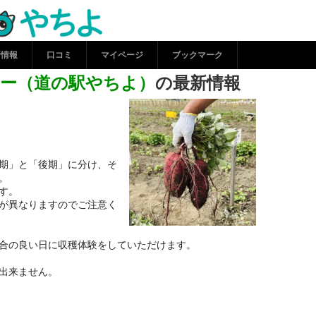
流センター（道の駅やちよ
コシルやちよ
新情報
口コミ
マイページ
ブックマーク
ー（道の駅やちよ）
の最新情報
期」と「後期」に分け、そ
。
す。
が異なりますのでご注意く
合の良い日に収穫体験をしていただけます。
出来ません。