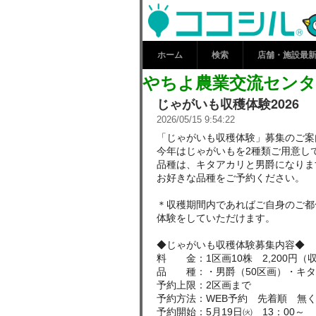
やちよ農業交
新情報 | コ
ホーム
検索
店舗・施設最
やちよ農業交流センタ
じゃがいも収穫体験2026
2026/05/15 9:54:22
「じゃがいも収穫体験」募集のご案
今年はじゃがいもを2種類ご用意し
品種は、キタアカリと男爵になりま
お好きな品種をご予約ください。
＊収穫期間内であればご自身のご都
体験をしていただけます。
◆じゃがいも収穫体験募集内容◆
料 金：1区画10株 2,200円
品 種：・男爵（50区画）・キタア
予約上限：2区画まで
予約方法：WEB予約 先着順 無
予約開始：5月19日㈫ 13：00～