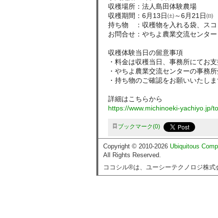
収穫場所：法人島田体験農場
収穫期間：6月13日㈯～6月21日㈰
持ち物 ：収穫物を入れる袋、スコ
お問合せ：やちよ農業交流センター ☎0
収穫体験当日の留意事項
・料金は収穫当日、事務所にてお支
・やちよ農業交流センターの事務所
・持ち物のご確認をお願いいたしま
詳細はこちらから
https://www.michinoeki-yachiyo.jp/
ブックマーク
0
Copyright © 2010-2026
Ubiquitous Comp
All Rights Reserved.
ココシル®は、ユーシーテクノロジ株式