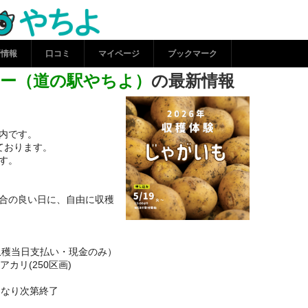
流センター（道の駅やちよ
コシルやちよ
新情報
口コミ
マイページ
ブックマーク
ー（道の駅やちよ）
の最新情報
内です。
ております。
す。
合の良い日に、自由に収穫
（収穫当日支払い・現金のみ）
カリ(250区画)
くなり次第終了