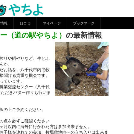
流センター（道の駅やちよ
コシルやちよ
新情報
口コミ
マイページ
ブックマーク
ー（道の駅やちよ）
の最新情報
搾りや餌やりなど、牛とふ
んか。
だお話を、八千代市内で牧
接聞ける貴重な機会です。
っています。
農業交流センター（八千代
いただきバター作りも行いま
択の上ご予約ください。
の点を必ずご確認ください
ヶ月以内に海外に行かれた方は参加出来ません。
お子様を連れての参加、牧場敷地内への立ち入りは出来ま