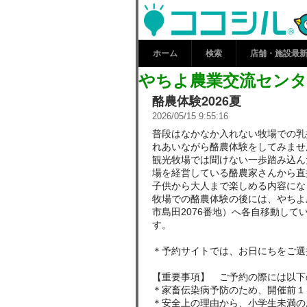
やちよ農業交
新情報 | コ
ホーム
検索
店舗・施設最
やちよ農業交流センタ
酪農体験2026夏
2026/05/15 9:55:16
普段はなかなか入れない牧場での乳
れあいながら酪農体験をしてみませ
観光牧場では聞けない一歩踏み込ん
場を経営している酪農家さんから直
子供から大人まで楽しめる内容にな
牧場での酪農体験の後には、やちよ
市島田2076番地）へ各自移動して
す。
＊予約サイトでは、お日にちをご選
【重要事項】 ご予約の際には以下
＊家畜伝染病予防のため、開催前１
＊安全上の理由から、小学生未満の