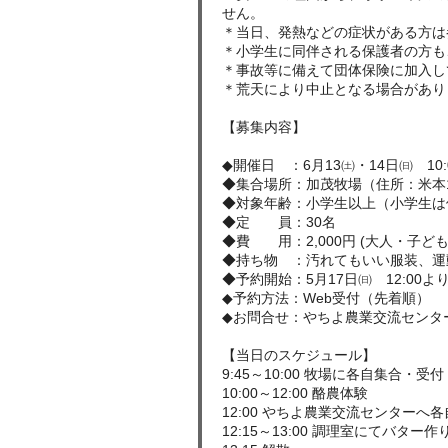
せん。
＊当日、発熱などの症状がある方は
＊小学生に同伴される保護者の方も
＊事故等に備えて団体保険に加入し
＊荒天により中止となる場合があり
【募集内容】
◆開催日 ：6月13㈯・14日㈰ 10:0
◆集合場所：加茂牧場（住所：米本
◆対象年齢：小学生以上（小学生は
◆定 員：30名
◆費 用：2,000円 (大人・子ど
◆持ち物 ：汚れてもいい服装、運
◆予約開始：5月17日㈰ 12:00よ
◆予約方法：Web受付（先着順）
◆お問合せ：やちよ農業交流センター 04
【当日のスケジュール】
9:45～10:00 牧場に各自集合・受付
10:00～12:00 酪農体験
12:00 やちよ農業交流センターへ
12:15～13:00 調理室にてバター作