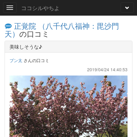
ココシルやちよ
正覚院 （八千代八福神：毘沙門
天）
の口コミ
美味しそうな♪
ブン太
さんの口コミ
2019/04/24 14:40:53