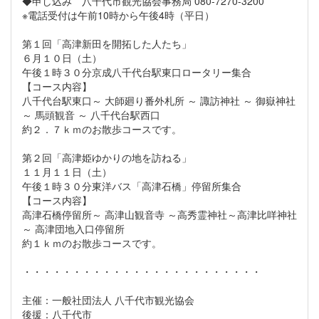
◆申し込み 八千代市観光協会事務局 080-7270-3200
※電話受付は午前10時から午後4時（平日）
第１回「高津新田を開拓した人たち」
６月１０日（土）
午後１時３０分京成八千代台駅東口ロータリー集合
【コース内容】
八千代台駅東口～ 大師廻り番外札所 ～ 諏訪神社 ～ 御嶽神社
～ 馬頭観音 ～ 八千代台駅西口
約２．７ｋｍのお散歩コースです。
第２回「高津姫ゆかりの地を訪ねる」
１１月１１日（土）
午後１時３０分東洋バス「高津石橋」停留所集合
【コース内容】
高津石橋停留所～ 高津山観音寺 ～高秀霊神社～高津比咩神社
～ 高津団地入口停留所
約１ｋｍのお散歩コースです。
・・・・・・・・・・・・・・・・・・・・・・・・
主催：一般社団法人 八千代市観光協会
後援：八千代市